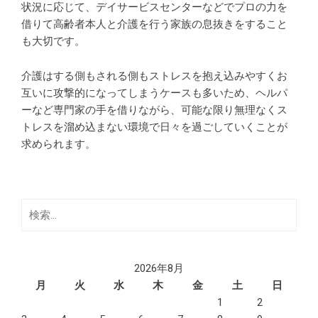
状況に応じて、デイサービスセンターなどでプロの力を
借りて高齢者本人と介護を行う家族の息抜きをすること
も大切です。
介護はする側もされる側もストレスを抱え込みやすくお
互いに攻撃的になってしまうケースも多いため、ヘルパ
ーなど専門家の手を借りながら、可能な限り無理なくス
トレスを溜め込まない環境で日々を過ごしていくことが
求められます。
検
索:
2026年8月
月
火
水
木
金
土
日
1
2