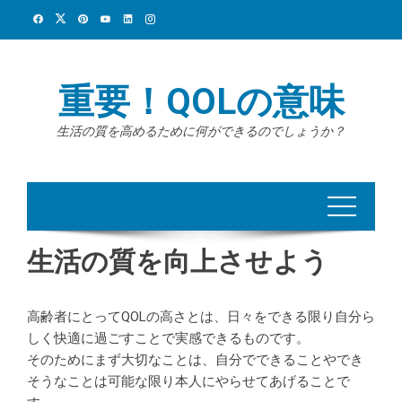
Skip
to
content
重要！QOLの意味
生活の質を高めるために何ができるのでしょうか？
生活の質を向上させよう
高齢者にとってQOLの高さとは、日々をできる限り自分ら
しく快適に過ごすことで実感できるものです。
そのためにまず大切なことは、自分でできることやでき
そうなことは可能な限り本人にやらせてあげることで