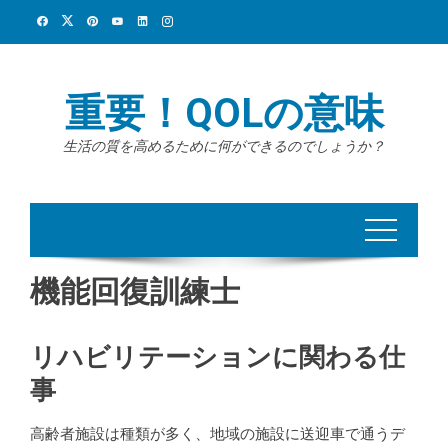
Skip
to
content
重要！QOLの意味
生活の質を高めるために何ができるのでしょうか？
機能回復訓練士
リハビリテーションに関わる仕
事
高齢者施設は種類が多く、地域の施設に送迎車で通うデ