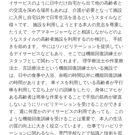
イサービスのように日中だけ自宅から出て他の高齢者と
の交流を深める場所もあれば、介護が必要となって施設
に入所し自宅以外で日常生活を送るというスタイルなど
様々です。 施設を利用しようとする本人の意志を尊重し
たうえで、ケアマネージャーなどと相談しながらどのよ
うなスタイルの高齢者施設を利用するのか検討し、手続
きを始めます。 中にはリハビリテーションを提供してい
るデイサービスなどもあり、そこでは機能回復訓練士が
スタッフとして関わってくれます。 理学療法士や作業療
法士、言語療法士という機能回復訓練士がいる施設で
は、日中の食事や入浴、余暇の時間以外に機能回復訓練
の時間があります。 車イスを利用している高齢者が平行
棒を利用して立ち上がりの訓練をしたり、身体にマヒが
ある高齢者は簡単な作業をすることで手指の筋肉が硬直
しないようにリハビリテーションを受けることができま
す。 週に何度かのデイサービスの利用であっても、この
ような機能回復訓練を受けることは重要で、本人の生活
の質の向上に大きく役立っています。 仕事でリハビリテ
ーションに関わるなら、専門学校などで知識と技術を習