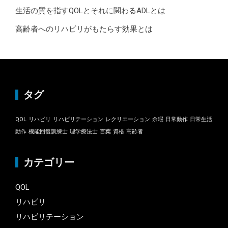
生活の質を指すQOLとそれに関わるADLとは
高齢者へのリハビリがもたらす効果とは
タグ
QOL
リハビリ
リハビリテーション
レクリエーション
余暇
日常動作
日常生活
動作
機能回復訓練士
理学療法士
言葉
資格
高齢者
カテゴリー
QOL
リハビリ
リハビリテーション