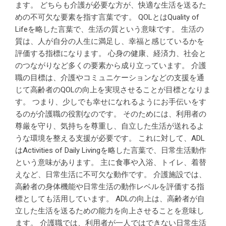
ます。 どちらも介護が必要な方が、快適な生活を送るた
めの不可欠な要素を指す言葉です。 QOLとはQuality of
Lifeを略した言葉で、生活の質という意味です。 生活の
質は、人が自分の人生に満足し、幸福と感じているかを
評価する指標になります。 心身の健康、経済力、社会と
のつながりなど多くの要素から成り立っています。 介護
職の目標は、介護やコミュニケーションなどの支援を通
じて高齢者のQOLの向上を実現させることが目標となりま
す。 つまり、少しでも幸せになれるようにお手伝いをす
るのが介護職の役割なのです。 そのためには、利用者の
尊厳を守り、気持ちを尊重し、自立した生活が送れるよ
うな環境を整える支援が必要です。 これに対して、ADL
はActivities of Daily Livingを略した言葉で、日常生活動作
という意味があります。 主に食事や入浴、トイレ、着替
えなど、日常生活に不可欠な動作です。 介護施設では、
高齢者の身体機能や日常生活の動作レベルを評価する指
標としても活用しています。 ADLの向上は、高齢者が自
立した生活を送るための能力を向上させることを意味し
ます。 介護職では、利用者が一人ではできない日常生活