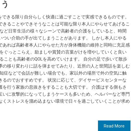
よう
々をできる限り自分らしく快適に過ごすことで実感できるものです。
できることやできそうなことは可能な限り本人にやらせてあげるこ
えなど日常生活の様々なシーンで高齢者の介護をしていると、時間
いつい介助の手が出てしまうことがあります。 しかし本人にやる
であれば高齢者本人にやらせた方が身体機能の維持と同時に充足感
ちをぐっとこらえ、励ましや賞賛の言葉がけを増やしていくと良い
ることも高齢者のQOLを高めていけます。 自分の足で歩いて散歩
季の移り変わりに話を弾ませてみたり、近所の人と世間話を楽しむ
認知症などで会話が難しい場合でも、家以外の場所で外の空気に触
きるのでおすすめです。 状況に応じて、デイサービスセンターな
護を行う家族の息抜きをすることも大切です。 介護はする側もさ
互いに攻撃的になってしまうケースも多いため、ヘルパーなど専門
なくストレスを溜め込まない環境で日々を過ごしていくことが求め
Read More