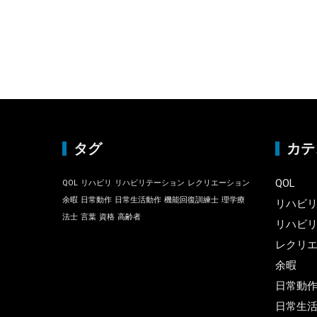
タグ
カテ
QOL
QOL
リハビリ
リハビリテーション
レクリエーション
余暇
日常動作
日常生活動作
機能回復訓練士
理学療
リハビ
法士
言葉
資格
高齢者
リハビ
レクリ
余暇
日常動
日常生