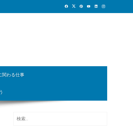
に関わる仕事
う
検
索: