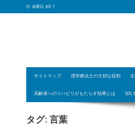
Skip
金曜日, 8月 7
to
content
サイトマップ
理学療法士の大切な役割
生
高齢者へのリハビリがもたらす効果とは
QO
タグ:
言葉