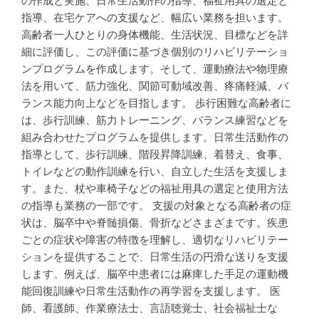
の作成と実施、日常生活動作の指導、福祉用具の選定と
指導、在宅ケアへの支援など、幅広い業務を担います。
高齢者一人ひとりの身体機能、生活状況、目標などを詳
細に評価し、この評価に基づき個別のリハビリテーショ
ンプログラムを作成します。そして、運動療法や物理療
法を用いて、筋力強化、関節可動域改善、疼痛軽減、バ
ランス能力向上などを目指します。 歩行困難な高齢者に
は、歩行訓練、筋力トレーニング、バランス練習などを
組み合わせたプログラムを提供します。日常生活動作の
指導として、歩行訓練、階段昇降訓練、着替え、食事、
トイレなどの動作訓練を行い、自立した生活を支援しま
す。また、杖や車椅子などの福祉用具の選定と使用方法
の指導も業務の一部です。 支援の対象となる高齢者の症
状は、脳卒中や脊髄損傷、骨折などさまざまです。疾患
ごとの症状や障害の特徴を理解し、適切なリハビリテー
ションを提供することで、日常生活の円滑な送りを支援
します。例えば、脳卒中患者には麻痺した手足の運動機
能回復訓練や日常生活動作の再学習を支援します。 医
師、看護師、作業療法士、言語聴覚士、社会福祉士な